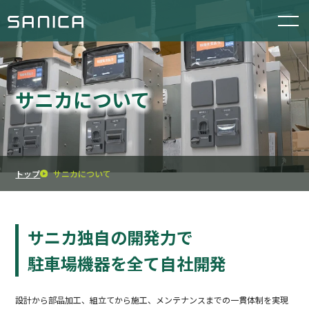
サニカについて
トップ
サニカについて
サニカ独⾃の開発⼒で
駐⾞場機器を全て⾃社開発
設計から部品加⼯、組⽴てから施⼯、メンテナンスまでの⼀貫体制を実現