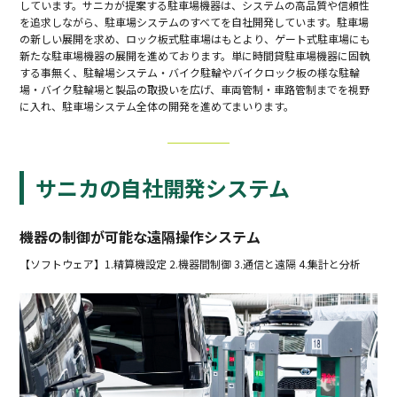
しています。サニカが提案する駐⾞場機器は、システムの⾼品質や信頼性
を追求しながら、駐⾞場システムのすべてを⾃社開発しています。駐⾞場
の新しい展開を求め、ロック板式駐⾞場はもとより、ゲート式駐⾞場にも
新たな駐⾞場機器の展開を進めております。単に時間貸駐⾞場機器に固執
する事無く、駐輪場システム‧バイク駐輪やバイクロック板の様な駐輪
場‧バイク駐輪場と製品の取扱いを広げ、⾞両管制‧⾞路管制までを視野
に⼊れ、駐⾞場システム全体の開発を進めてまいります。
サニカの⾃社開発システム
機器の制御が可能な遠隔操作システム
【ソフトウェア】1.精算機設定 2.機器間制御 3.通信と遠隔 4.集計と分析